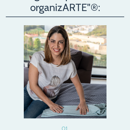
organizARTE"®:
01.